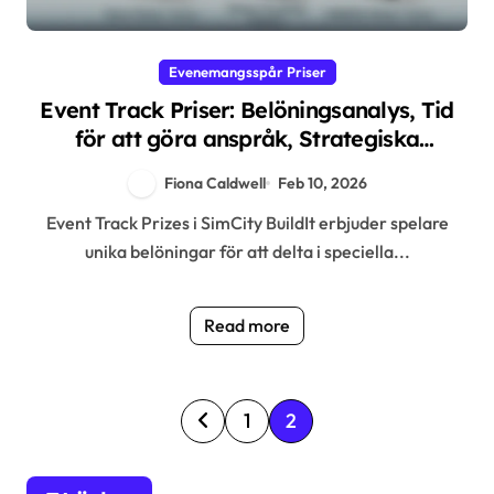
Evenemangsspår Priser
Event Track Priser: Belöningsanalys, Tid
för att göra anspråk, Strategiska
belöningar
Fiona Caldwell
Feb 10, 2026
Event Track Prizes i SimCity BuildIt erbjuder spelare
unika belöningar för att delta i speciella...
Read more
P
1
2
o
s