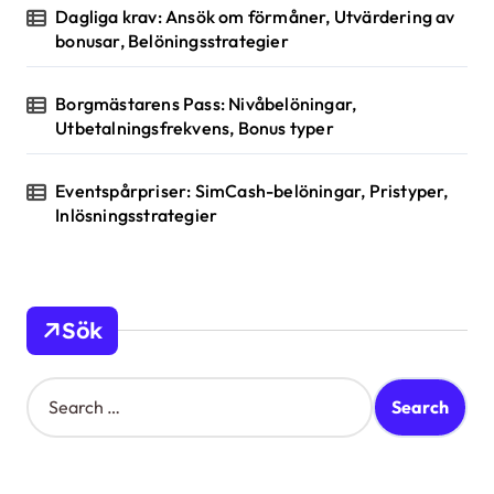
Dagliga krav: Ansök om förmåner, Utvärdering av
bonusar, Belöningsstrategier
Borgmästarens Pass: Nivåbelöningar,
Utbetalningsfrekvens, Bonus typer
Eventspårpriser: SimCash-belöningar, Pristyper,
Inlösningsstrategier
Sök
S
e
a
r
c