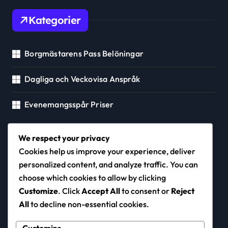
Kategorier
Borgmästarens Pass Belöningar
Dagliga och Veckovisa Anspråk
Evenemangsspår Priser
We respect your privacy
amputee-
Cookies help us improve your experience, deliver
personalized content, and analyze traffic. You can
choose which cookies to allow by clicking
shizuoka.com
Customize
. Click
Accept All
to consent or
Reject
All
to decline non-essential cookies.