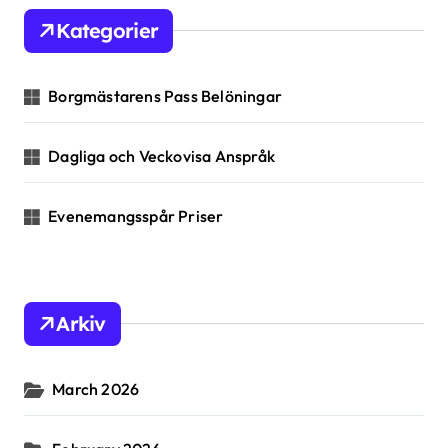
h
Kategorier
f
o
r
Borgmästarens Pass Belöningar
:
Dagliga och Veckovisa Anspråk
Evenemangsspår Priser
Arkiv
March 2026