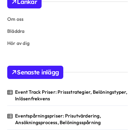
Länkar
t
s
Om oss
p
Bläddra
a
Hör av dig
g
i
n
Senaste inlägg
a
t
Event Track Priser: Prissstrategier, Belöningstyper,
i
Inlösenfrekvens
o
Eventspårningspriser: Prisutvärdering,
n
Ansökningsprocess, Belöningsspårning