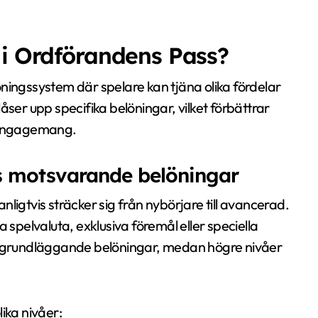
 i Ordförandens Pass?
ningssystem där spelare kan tjäna olika fördelar
åser upp specifika belöningar, vilket förbättrar
t engagemang.
as motsvarande belöningar
ligtvis sträcker sig från nybörjare till avancerad.
 spelvaluta, exklusiva föremål eller speciella
da grundläggande belöningar, medan högre nivåer
ika nivåer: