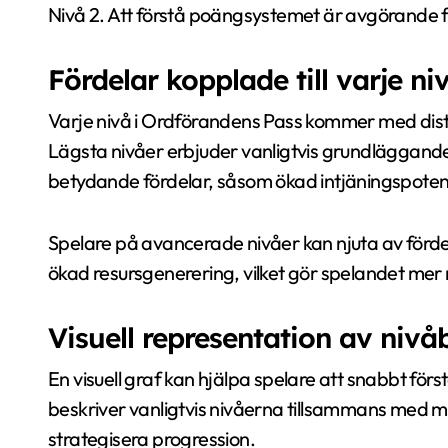
Nivå 2. Att förstå poängsystemet är avgörande fö
Fördelar kopplade till varje ni
Varje nivå i Ordförandens Pass kommer med disti
Lägsta nivåer erbjuder vanligtvis grundläggand
betydande fördelar, såsom ökad intjäningspotential 
Spelare på avancerade nivåer kan njuta av förde
ökad resursgenerering, vilket gör spelandet mer 
Visuell representation av nivå
En visuell graf kan hjälpa spelare att snabbt för
beskriver vanligtvis nivåerna tillsammans med mo
strategisera progression.