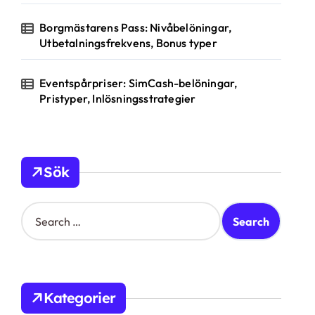
Borgmästarens Pass: Nivåbelöningar,
Utbetalningsfrekvens, Bonus typer
Eventspårpriser: SimCash-belöningar,
Pristyper, Inlösningsstrategier
Sök
S
e
a
r
c
h
Kategorier
f