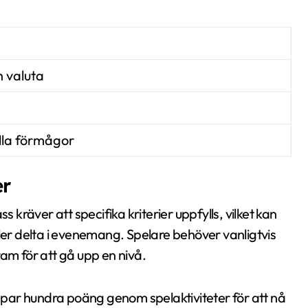
 valuta
lla förmågor
er
räver att specifika kriterier uppfylls, vilket kan
ller delta i evenemang. Spelare behöver vanligtvis
am för att gå upp en nivå.
t par hundra poäng genom spelaktiviteter för att nå