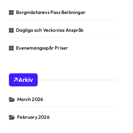
o
r
Borgmästarens Pass Belöningar
:
Dagliga och Veckovisa Anspråk
Evenemangsspår Priser
Arkiv
March 2026
February 2026