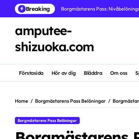
Skip
Breaking
Eventspårpriser: SimCash-belöninga
to
content
Eventspår: Prishantering, Anspråks 
amputee-
Borgmästarens Pass: Resursbelönin
shizuoka.com
Eventspårpriser: Särskilda belöning
Eventspår Priser: Belöningar under
Dagliga krav: Exklusiva belöninga
Förstasida
Hör av dig
Bläddra
Om oss
S
Event Track Priser: Prissstrategier
Home
Borgmästarens Pass Belöningar
Borgmästare
Borgmästarens Pass Belöningar
Borgmästarens P