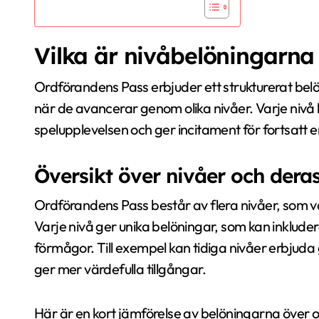
Vilka är nivåbelöningarna
Ordförandens Pass erbjuder ett strukturerat belö
när de avancerar genom olika nivåer. Varje nivå l
spelupplevelsen och ger incitament för fortsat
Översikt över nivåer och der
Ordförandens Pass består av flera nivåer, som van
Varje nivå ger unika belöningar, som kan inkludera
förmågor. Till exempel kan tidiga nivåer erbju
ger mer värdefulla tillgångar.
Här är en kort jämförelse av belöningarna över ol