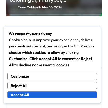
Inlösningsstrategier
Fiona Caldwell
Mar 10, 2026
We respect your privacy
Leave a Reply
Cookies help us improve your experience, deliver
Your email address will not be published.
Required fields
personalized content, and analyze traffic. You can
are marked
*
choose which cookies to allow by clicking
Customize
. Click
Accept All
to consent or
Reject
Comment
*
All
to decline non-essential cookies.
Customize
Reject All
Accept All