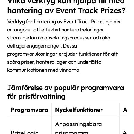
Vilka verktyg kan hjälpa till med
hantering av Event Track Prizes?
Verktyg för hantering av Event Track Prizes hjälper
arrangörer att effektivt hantera belöningar,
strömlinjeforma ansökningsprocesser och öka
deltagarengagemanget. Dessa
programvarulösningar erbjuder funktioner för att
spåra priser, hantera lager och underlätta
kommunikationen med vinnarna.
Jämförelse av populär programvara
för prisförvaltning
Programvara
Nyckelfunktioner
Anv
Anpassningsbara
PrizeLogic
prisprogram,
4.5