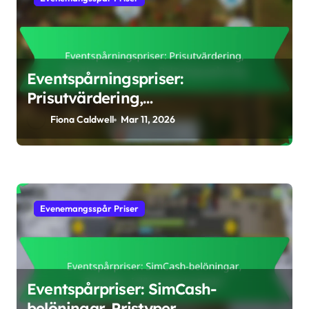
Eventspårningspriser:
Prisutvärdering,
Ansökningsprocess,
Fiona Caldwell
Mar 11, 2026
Belöningsspårning
Evenemangsspår Priser
Eventspårpriser: SimCash-
belöningar, Pristyper,