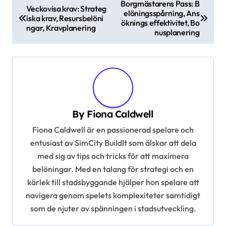
P
Borgmästarens Pass: B
Veckovisa krav: Strateg
elöningsspårning, Ans
o
iska krav, Resursbelöni
öknings effektivitet, Bo
ngar, Kravplanering
s
nusplanering
t
n
a
v
By
Fiona Caldwell
i
Fiona Caldwell är en passionerad spelare och
g
entusiast av SimCity BuildIt som älskar att dela
a
med sig av tips och tricks för att maximera
t
belöningar. Med en talang för strategi och en
i
kärlek till stadsbyggande hjälper hon spelare att
navigera genom spelets komplexiteter samtidigt
o
som de njuter av spänningen i stadsutveckling.
n