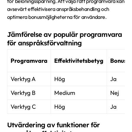
för belöningsspårning. Att välja rätt programvara kan
avsevärt effektivisera anspråksbehandling och
optimera bonusmöjligheterna för användare.
Jämförelse av populär programvara
för anspråksförvaltning
Programvara
Effektivitetsbetyg
Bonussp
Verktyg A
Hög
Ja
Verktyg B
Medium
Nej
Verktyg C
Hög
Ja
Utvärdering av funktioner för