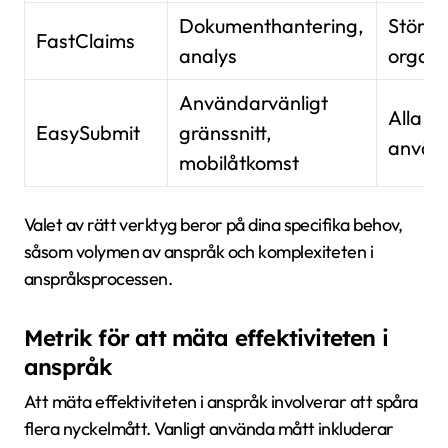
Dokumenthantering,
Större
FastClaims
analys
organi
Användarvänligt
Alla
EasySubmit
gränssnitt,
använ
mobilåtkomst
Valet av rätt verktyg beror på dina specifika behov,
såsom volymen av anspråk och komplexiteten i
anspråksprocessen.
Metrik för att mäta effektiviteten i
anspråk
Att mäta effektiviteten i anspråk involverar att spåra
flera nyckelmått. Vanligt använda mått inkluderar