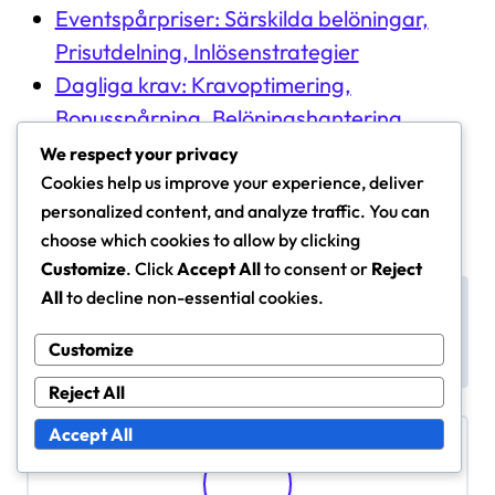
Eventspårpriser: Särskilda belöningar,
Prisutdelning, Inlösenstrategier
Dagliga krav: Kravoptimering,
Bonusspårning, Belöningshantering
We respect your privacy
Cookies help us improve your experience, deliver
personalized content, and analyze traffic. You can
choose which cookies to allow by clicking
Customize
. Click
Accept All
to consent or
Reject
P
All
to decline non-essential cookies.
Dagliga krav: Resursall
Borgmästarens Pass: P
okering, Kravtidpunkte
remiumbelöningar, Inlö
o
r, Strategiska belöning
sningsmetoder, Belöni
Customize
s
ar
ngsnivåer
Reject All
t
n
Accept All
a