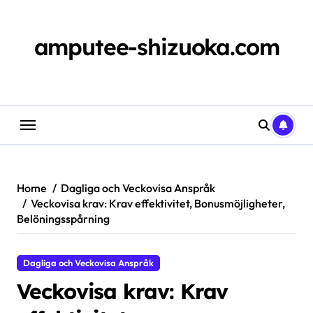
Skip
to
content
amputee-shizuoka.com
Home
Dagliga och Veckovisa Anspråk
Veckovisa krav: Krav effektivitet, Bonusmöjligheter,
Belöningsspårning
Dagliga och Veckovisa Anspråk
Veckovisa krav: Krav