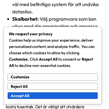
väl med befintliga system för att undvika
datasilos.
Skalbarhet:
Välj programvara som kan
växa med din organisation och anpassa
sig till förändrade krav.
We respect your privacy
Cookies help us improve your experience, deliver
Kostnadsöverväganden för
personalized content, and analyze traffic. You can
kravhanteringsverktyg
choose which cookies to allow by clicking
Kostnad är en kritisk faktor vid val av
Customize
. Click
Accept All
to consent or
Reject
All
to decline non-essential cookies.
kravhanteringsverktyg. Priserna kan variera kraftigt
beroende på funktioner, användarlicenser och
Customize
prenumerationsmodeller.
Reject All
Grundläggande verktyg kan kosta några hundra
Accept All
dollar årligen, medan mer omfattande lösningar kan
kosta tusentals. Det är viktigt att utvärdera