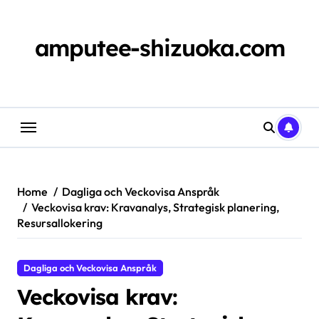
Skip
to
content
amputee-shizuoka.com
Home
Dagliga och Veckovisa Anspråk
Veckovisa krav: Kravanalys, Strategisk planering,
Resursallokering
Dagliga och Veckovisa Anspråk
Veckovisa krav: