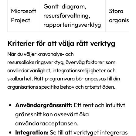
Gantt-diagram,
Microsoft
Stora
resursförvaltning,
Project
organisat
rapporteringsverktyg
Kriterier för att välja rätt verktyg
När du väljer kravanalys- och
resursallokeringsverktyg, överväg faktorer som
användarvänlighet, integrationsmöjligheter och
skalbarhet. Rätt programvara bör anpassas till din
organisations specifika behov och arbetsflöden.
Användargränssnitt:
Ett rent och intuitivt
gränssnitt kan avsevärt öka
användaracceptansen.
Integration:
Se till att verktyget integreras