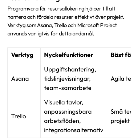
Programvara för resursallokering hjälper till att
hantera och fördela resurser effektivt över projekt.
Verktyg som Asana, Trello och Microsoft Project
används vanligtvis för detta ändamål.
Verktyg
Nyckelfunktioner
Bäst för
Uppgiftshantering,
Asana
tidslinjevisningar,
Agila tea
team-samarbete
Visuella tavlor,
anpassningsbara
Små team
Trello
arbetsflöden,
projekt
integrationsalternativ