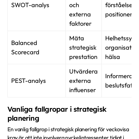
SWOT-analys
och
förståelse a
externa
positionerin
faktorer
Mäta
Helhetssyn 
Balanced
strategisk
organisator
Scorecard
prestation
hälsa
Utvärdera
Informerat
PEST-analys
externa
beslutsfatt
influenser
Vanliga fallgropar i strategisk
planering
En vanlig fallgrop i strategisk planering för veckovisa
krav är att inte involvera nyckelintressenter tidigt i